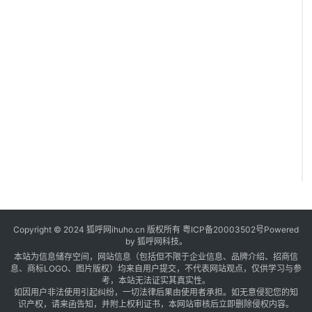
Copyright © 2024 狐呼网ihuho.cn 版权所有
粤ICP备20003502号
Powered
by 狐呼网科技。
本站为信息储存空间，网站信息（包括但不限于企业信息、品牌介绍、招商信
息、商标LOGO、图片版权）均来自用户提交，不代表网站观点，仅供学习与参
考，本站无法证实其真实性。
如因用户非法使用引起纠纷，一切法律后果由使用者承担。如无意侵犯您的知
识产权，请来函告知，并附上权利证书，本网站审核后立即删除侵权内容。