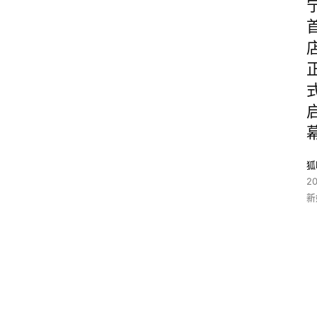
狐
2
新
2