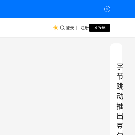
登录
注册
投稿
字
节
跳
动
推
出
豆