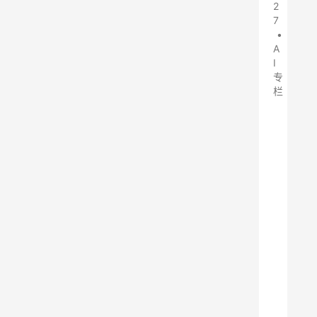
2
7
•
A
I
专
栏
字
节
跳
动
旗
下
火
山
引