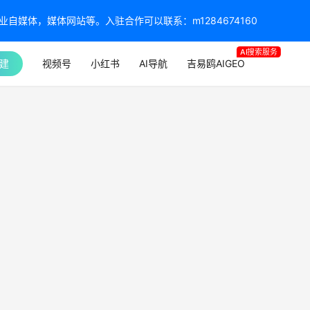
媒体，媒体网站等。入驻合作可以联系：m1284674160
AI搜索服务
建
视频号
小红书
AI导航
吉易鸥AIGEO