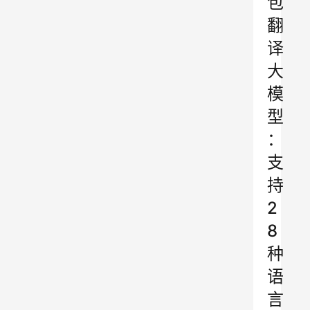
包
翻
译
大
模
型
：
支
持
2
8
种
语
言