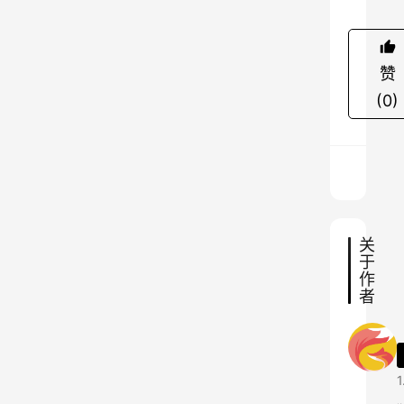
r
a
赞
n
s
(0)
l
a
t
i
o
关
n
于
（
作
者
豆
包
翻
译
1
模