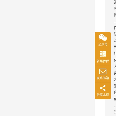
型
）
，
该
模
型
公众号
支
持
新媒体群
2
8
联系邮箱
种
语
言
分享本页
互
译
，