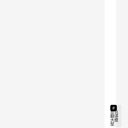
型
—
—
D
o
u
b
a
o
-
8
S
e
e
d
豆包
翻译
-
大模
型
T