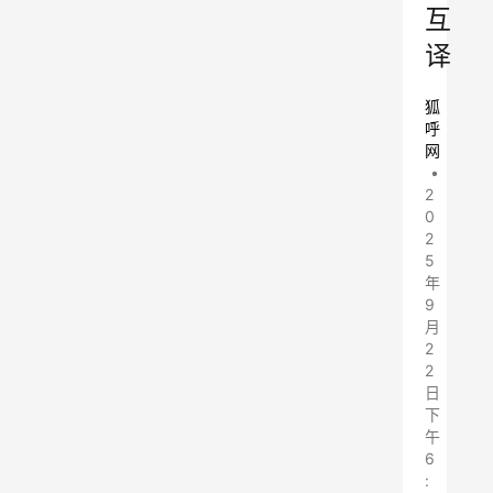
互
译
狐
呼
网
•
2
0
2
5
年
9
月
2
2
日
下
午
6
: