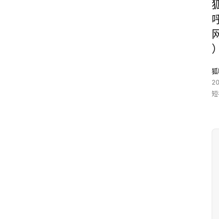
狐
2
短