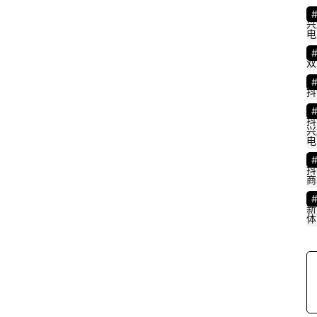
兴
电
双
抖
抖
兴
电
抖
商
新
体