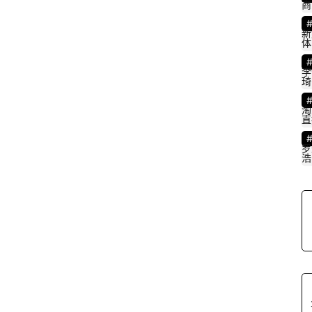
商
新
体
首
李
琦
页
淘
直
百
罗
科
浩
词
条
创
建
视
频