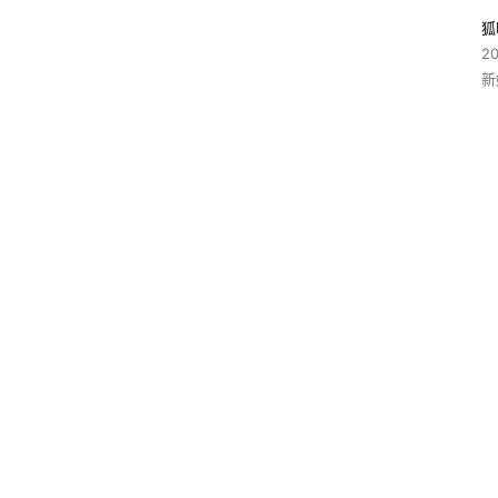
狐
2
新
_