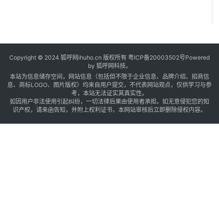
Copyright © 2024 狐呼网ihuho.cn 版权所有
粤ICP备20003502号
Powered
by 狐呼网科技。
本站为信息储存空间，网站信息（包括但不限于企业信息、品牌介绍、招商信
息、商标LOGO、图片版权）均来自用户提交，不代表网站观点，仅供学习与参
考，本站无法证实其真实性。
如因用户非法使用引起纠纷，一切法律后果由使用者承担。如无意侵犯您的知
识产权，请来函告知，并附上权利证书，本网站审核后立即删除侵权内容。