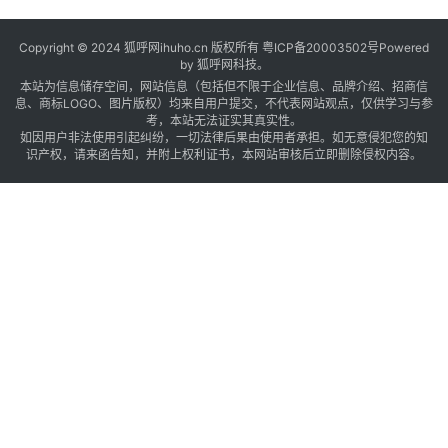
Copyright © 2024 狐呼网ihuho.cn 版权所有
粤ICP备20003502号
Powered
by 狐呼网科技。
本站为信息储存空间，网站信息（包括但不限于企业信息、品牌介绍、招商信
息、商标LOGO、图片版权）均来自用户提交，不代表网站观点，仅供学习与参
考，本站无法证实其真实性。
如因用户非法使用引起纠纷，一切法律后果由使用者承担。如无意侵犯您的知
识产权，请来函告知，并附上权利证书，本网站审核后立即删除侵权内容。