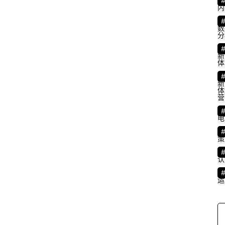
内
数
分
新
体
新
体
营
电
策
认
运