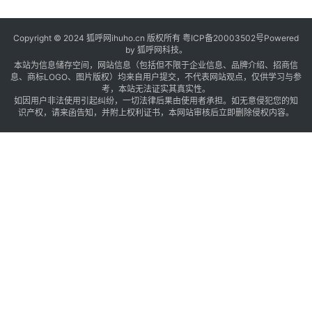
Copyright © 2024 狐呼网ihuho.cn 版权所有
粤ICP备20003502号
Powered
by 狐呼网科技。
本站为信息储存空间，网站信息（包括但不限于企业信息、品牌介绍、招商信
息、商标LOGO、图片版权）均来自用户提交，不代表网站观点，仅供学习与参
考，本站无法证实其真实性。
如因用户非法使用引起纠纷，一切法律后果由使用者承担。如无意侵犯您的知
识产权，请来函告知，并附上权利证书，本网站审核后立即删除侵权内容。