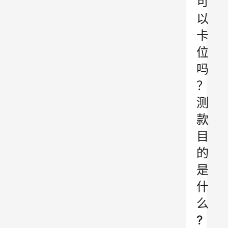
可
以
卡
位
吗
？
测
款
目
的
是
什
么
?