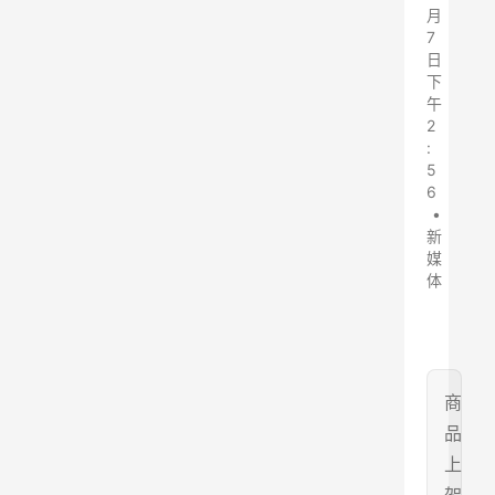
月
7
日
下
午
2
:
5
6
•
新
媒
体
商
品
上