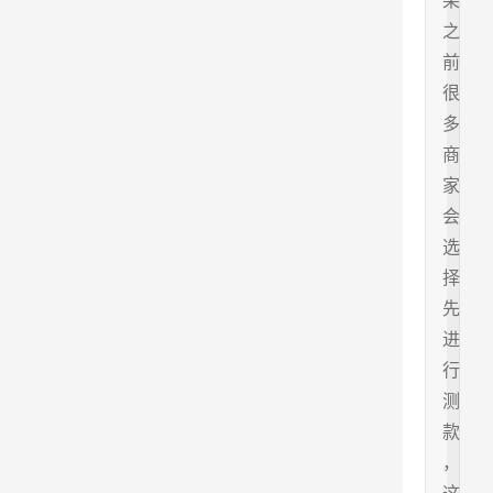
架
之
前
很
多
商
家
会
选
择
先
进
行
测
款
，