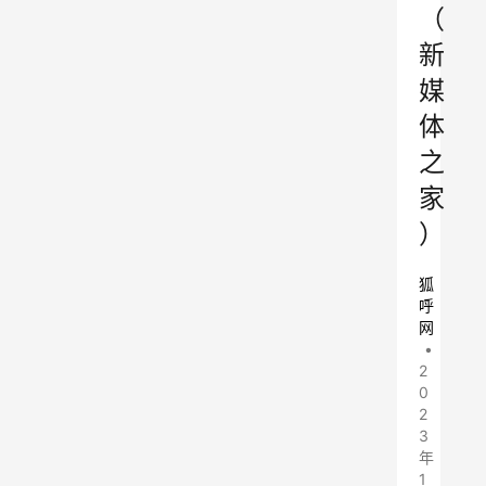
（
新
媒
体
之
家
）
狐
呼
网
•
2
0
2
3
年
1