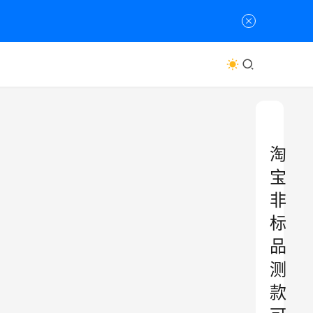
淘
宝
非
标
品
测
款