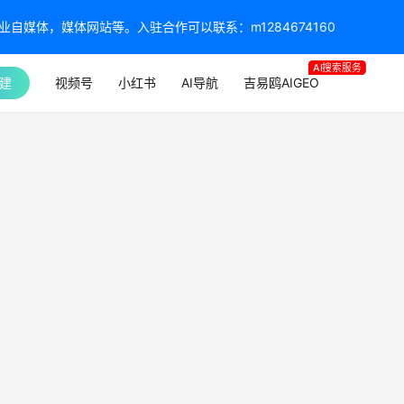
媒体，媒体网站等。入驻合作可以联系：m1284674160
AI搜索服务
建
视频号
小红书
AI导航
吉易鸥AIGEO