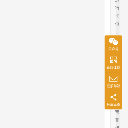
进
行
卡
位
，
今
天
公众号
我
们
新媒体群
就
来
联系邮箱
看
看
淘
分享本页
宝
非