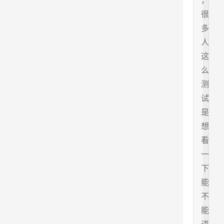
，
很
多
人
这
么
测
试
是
想
看
一
下
能
不
能