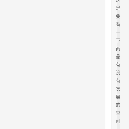
这
是
要
看
一
下
商
品
有
没
有
发
展
的
空
间