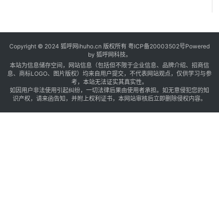
Copyright © 2024 狐呼网ihuho.cn 版权所有
粤ICP备20003502号
Powered
by 狐呼网科技。
本站为信息储存空间，网站信息（包括但不限于企业信息、品牌介绍、招商信
息、商标LOGO、图片版权）均来自用户提交，不代表网站观点，仅供学习与参
考，本站无法证实其真实性。
如因用户非法使用引起纠纷，一切法律后果由使用者承担。如无意侵犯您的知
识产权，请来函告知，并附上权利证书，本网站审核后立即删除侵权内容。