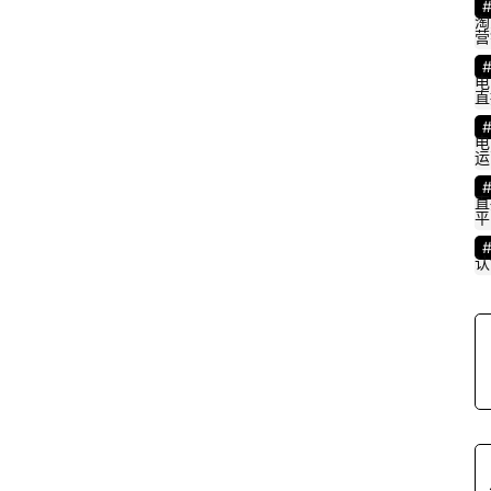
淘
营
电
直
电
运
直
平
认