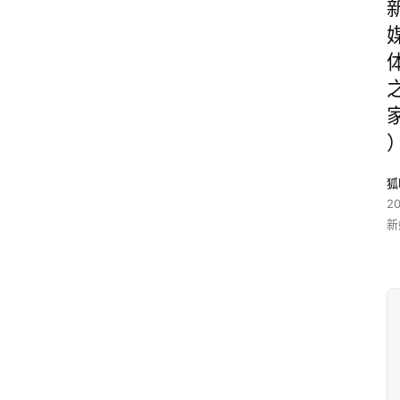
狐
2
新