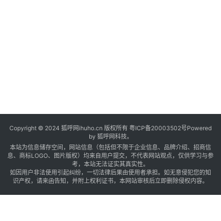
“
Copyright © 2024 狐呼网ihuho.cn 版权所有
粤ICP备20003502号
Powered
by 狐呼网科技。
”
本站为信息储存空间，网站信息（包括但不限于企业信息、品牌介绍、招商信
息、商标LOGO、图片版权）均来自用户提交，不代表网站观点，仅供学习与参
考，本站无法证实其真实性。
如因用户非法使用引起纠纷，一切法律后果由使用者承担。如无意侵犯您的知
识产权，请来函告知，并附上权利证书，本网站审核后立即删除侵权内容。