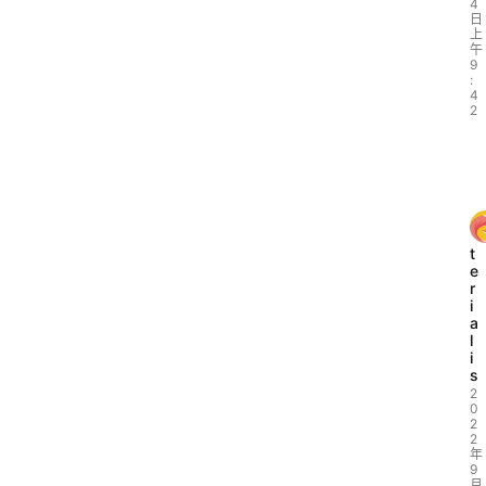
4
日
上
午
9
:
4
2
t
e
r
i
a
l
i
s
2
0
2
2
年
9
月