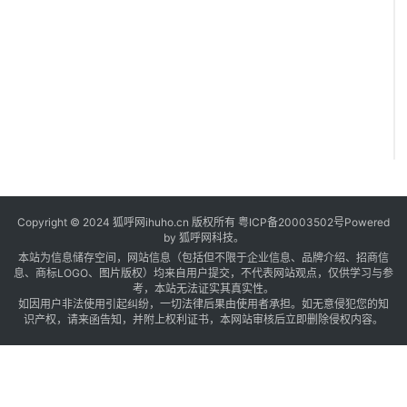
Copyright © 2024 狐呼网ihuho.cn 版权所有
粤ICP备20003502号
Powered
I
by 狐呼网科技。
本站为信息储存空间，网站信息（包括但不限于企业信息、品牌介绍、招商信
P
息、商标LOGO、图片版权）均来自用户提交，不代表网站观点，仅供学习与参
O
考，本站无法证实其真实性。
如因用户非法使用引起纠纷，一切法律后果由使用者承担。如无意侵犯您的知
识产权，请来函告知，并附上权利证书，本网站审核后立即删除侵权内容。