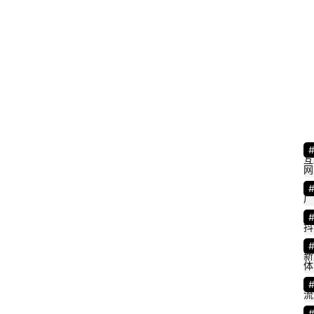
互
网
A
广
p
p
抖
新
体
流