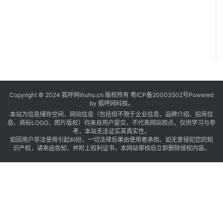
Copyright © 2024 狐呼网ihuho.cn 版权所有
粤ICP备20003502号
Powered
by 狐呼网科技。
本站为信息储存空间，网站信息（包括但不限于企业信息、品牌介绍、招商信
息、商标LOGO、图片版权）均来自用户提交，不代表网站观点，仅供学习与参
考，本站无法证实其真实性。
如因用户非法使用引起纠纷，一切法律后果由使用者承担。如无意侵犯您的知
识产权，请来函告知，并附上权利证书，本网站审核后立即删除侵权内容。