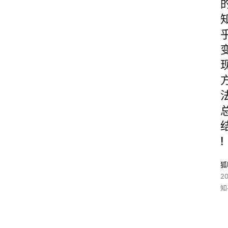
!
狐
2
知