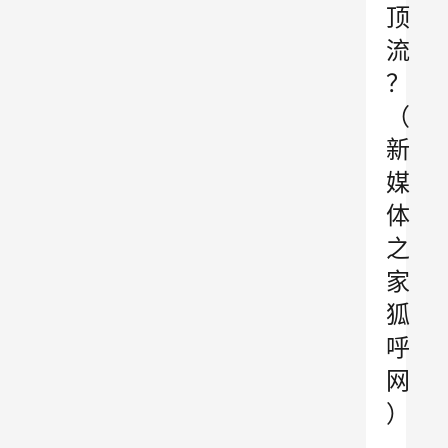
顶
流
？
（
新
媒
体
之
家
狐
呼
网
）