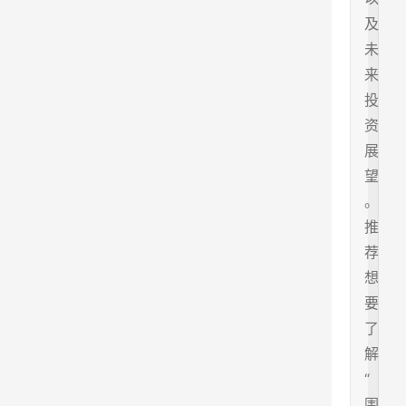
及
未
来
投
资
展
望
。
推
荐
想
要
了
解
“
围