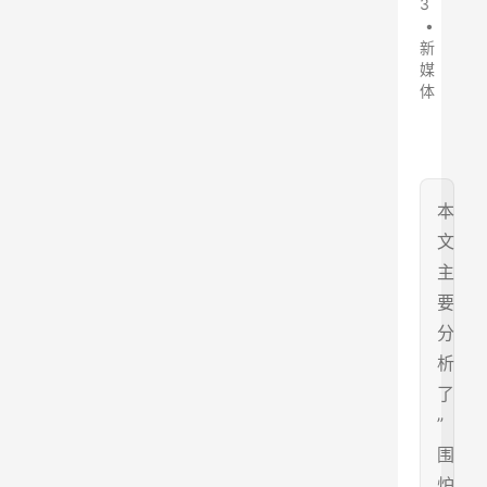
3
•
新
媒
体
本
文
主
要
分
析
了
”
围
炉