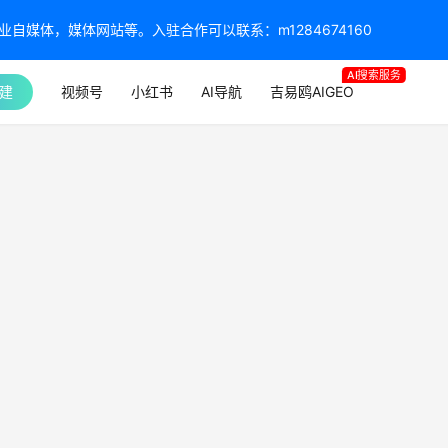
媒体，媒体网站等。入驻合作可以联系：m1284674160
AI搜索服务
建
视频号
小红书
AI导航
吉易鸥AIGEO