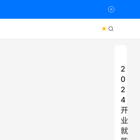
2
0
2
4
开
业
就