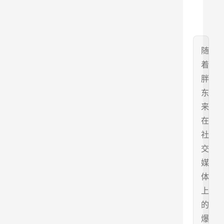
随
着
胖
东
来
在
社
交
媒
体
上
的
爆