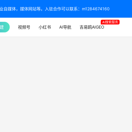
媒体，媒体网站等。入驻合作可以联系：m1284674160
AI搜索服务
建
视频号
小红书
AI导航
吉易鸥AIGEO