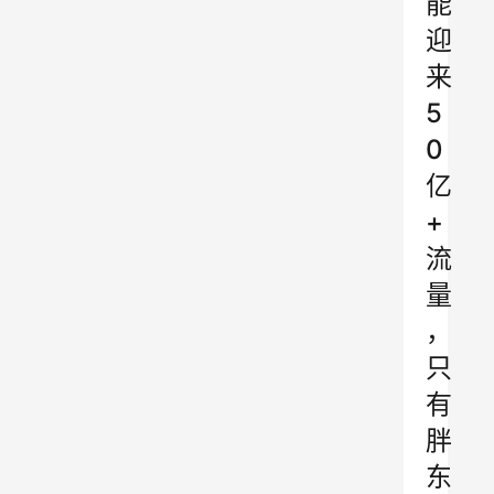
能
迎
来
5
0
亿
+
流
量
，
只
有
胖
东