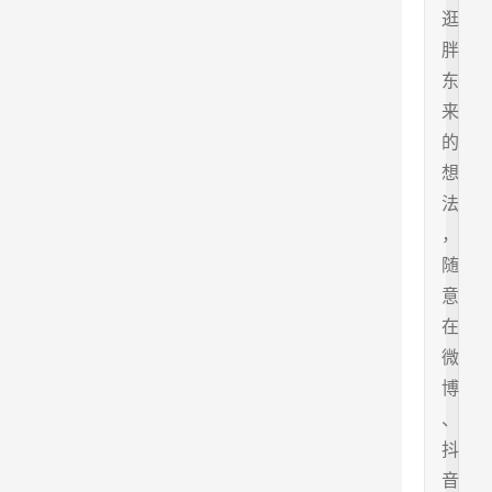
逛
胖
东
来
的
想
法
，
随
意
在
微
博
、
抖
音