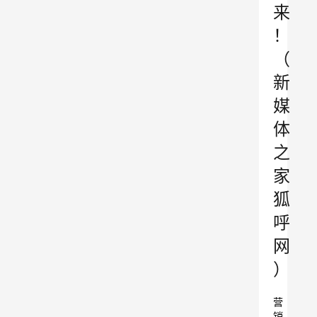
来
！
（
新
媒
体
之
家
狐
呼
网
）
营
销