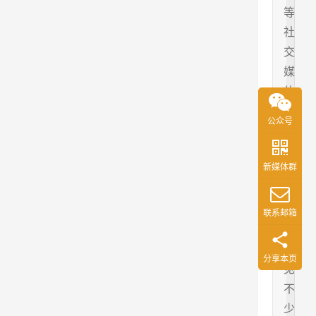
等
社
交
媒
体
上
公众号
一
搜
新媒体群
，
就
可
联系邮箱
以
看
分享本页
见
不
少