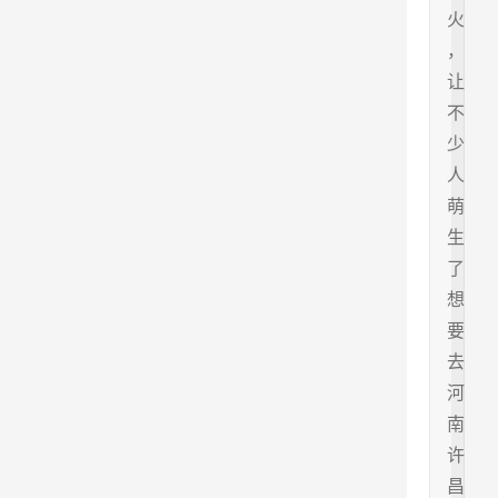
火
，
让
不
少
人
萌
生
了
想
要
去
河
南
许
昌