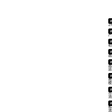
2
产
初
品
品
运
商
模
市
消
私
流