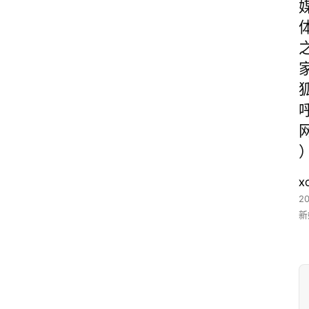
X
2
新