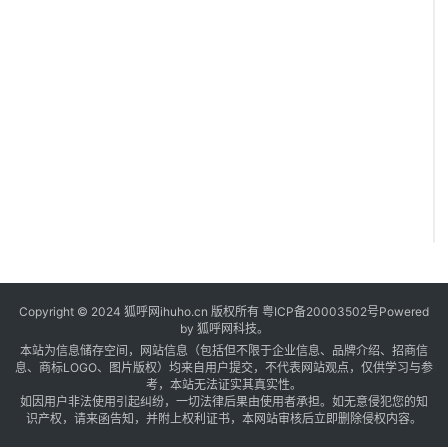
Copyright © 2024 狐呼网ihuho.cn 版权所有
粤ICP备20003502号
Powered
by 狐呼网科技。
本站为信息储存空间，网站信息（包括但不限于企业信息、品牌介绍、招商信
息、商标LOGO、图片版权）均来自用户提交，不代表网站观点，仅供学习与参
考，本站无法证实其真实性。
如因用户非法使用引起纠纷，一切法律后果由使用者承担。如无意侵犯您的知
识产权，请来函告知，并附上权利证书，本网站审核后立即删除侵权内容。