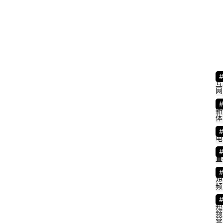
互
网
新
体
电
直
短
频
短
频
营