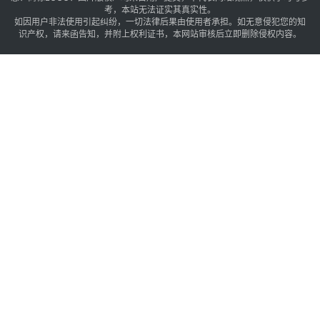
考，本站无法证实其真实性。
如因用户非法使用引起纠纷，一切法律后果由使用者承担。如无意侵犯您的知
识产权，请来函告知，并附上权利证书，本网站审核后立即删除侵权内容。