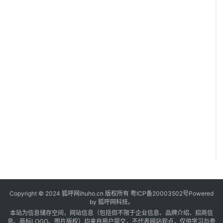
”
Copyright © 2024 狐呼网ihuho.cn 版权所有
粤ICP备20003502号
Powered
by 狐呼网科技。
本站为信息储存空间，网站信息（包括但不限于企业信息、品牌介绍、招商信
息、商标LOGO、图片版权）均来自用户提交，不代表网站观点，仅供学习与参