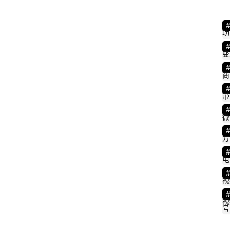
功
变
商
带
微
方
电
视
视
号