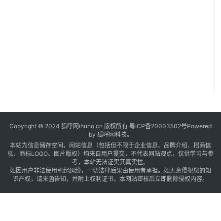
Copyright © 2024 狐呼网ihuho.cn 版权所有
粤ICP备20003502号
Powered
by 狐呼网科技。
本站为信息储存空间，网站信息（包括但不限于企业信息、品牌介绍、招商信
息、商标LOGO、图片版权）均来自用户提交，不代表网站观点，仅供学习与参
考，本站无法证实其真实性。
如因用户非法使用引起纠纷，一切法律后果由使用者承担。如无意侵犯您的知
识产权，请来函告知，并附上权利证书，本网站审核后立即删除侵权内容。