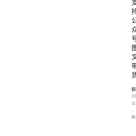
狐
2
公
,
新