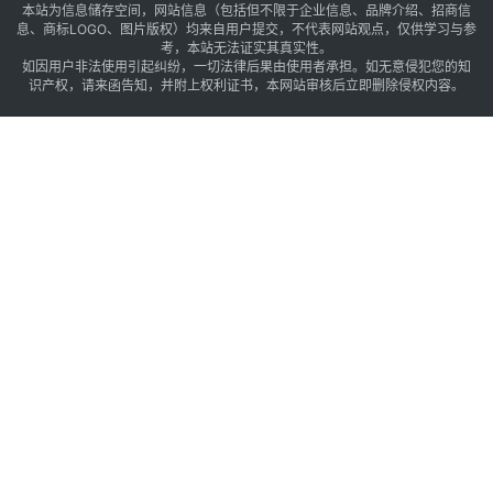
本站为信息储存空间，网站信息（包括但不限于企业信息、品牌介绍、招商信
息、商标LOGO、图片版权）均来自用户提交，不代表网站观点，仅供学习与参
考，本站无法证实其真实性。
如因用户非法使用引起纠纷，一切法律后果由使用者承担。如无意侵犯您的知
识产权，请来函告知，并附上权利证书，本网站审核后立即删除侵权内容。
1
%