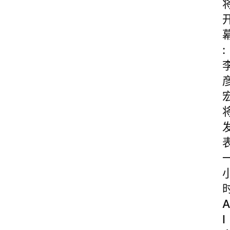
:
A
I