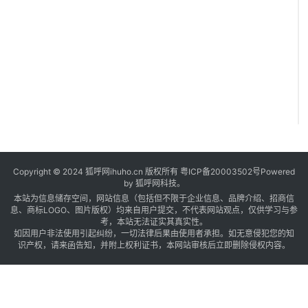
5
Copyright © 2024 狐呼网ihuho.cn 版权所有
粤ICP备20003502号
Powered
by 狐呼网科技。
本站为信息储存空间，网站信息（包括但不限于企业信息、品牌介绍、招商信
息、商标LOGO、图片版权）均来自用户提交，不代表网站观点，仅供学习与参
考，本站无法证实其真实性。
如因用户非法使用引起纠纷，一切法律后果由使用者承担。如无意侵犯您的知
识产权，请来函告知，并附上权利证书，本网站审核后立即删除侵权内容。