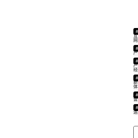
互
网
产
产
经
新
体
营
运