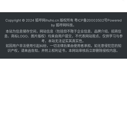
Copyright © 2024 狐呼网ihuho.cn 版权所有
粤ICP备20003502号
Powered
by 狐呼网科技。
本站为信息储存空间，网站信息（包括但不限于企业信息、品牌介绍、招商信
息、商标LOGO、图片版权）均来自用户提交，不代表网站观点，仅供学习与参
考，本站无法证实其真实性。
如因用户非法使用引起纠纷，一切法律后果由使用者承担。如无意侵犯您的知
识产权，请来函告知，并附上权利证书，本网站审核后立即删除侵权内容。
,