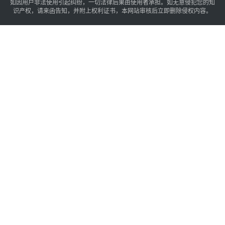
如因用户非法使用引起纠纷，一切法律后果由使用者承担。如无意侵犯您的知
识产权，请来函告知，并附上权利证书，本网站审核后立即删除侵权内容。