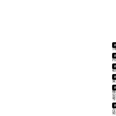
1
内
初
变
微
公
号
方
论