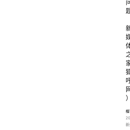
榴
2
新