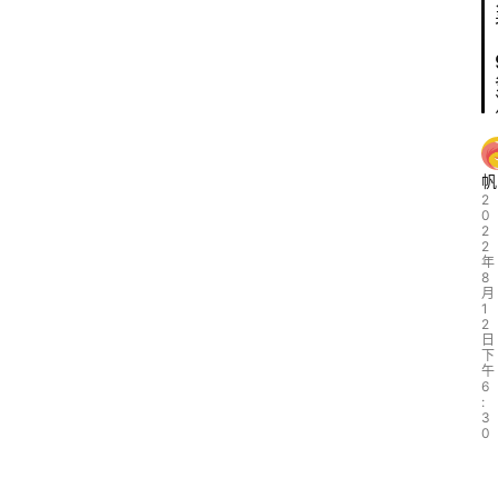
首
页
帆
百
2
0
科
2
2
年
词
8
月
条
1
2
日
创
下
午
建
6
:
3
0
视
频