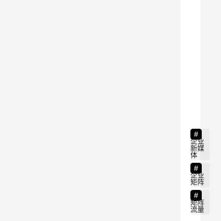
化
：
9
企业
新媒
体
企业
矩阵
矩阵
流量