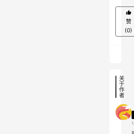
赞
(0)
关
于
作
者
1