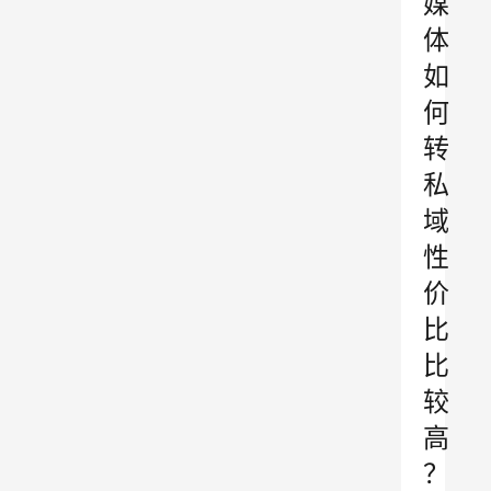
媒
体
如
何
转
私
域
性
价
比
比
较
高
？