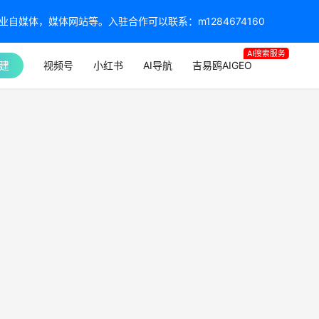
媒体，媒体网站等。入驻合作可以联系：m1284674160
AI搜索服务
建
视频号
小红书
AI导航
吉易鸥AIGEO