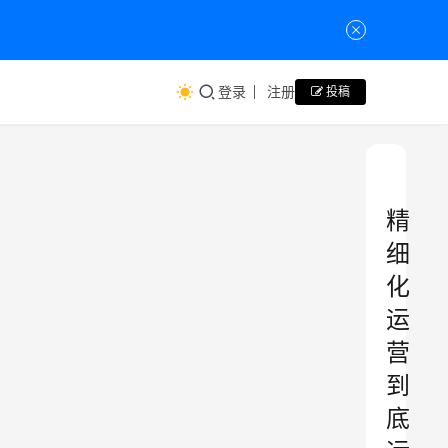
登录
注册
投稿
精
细
化
运
营
到
底