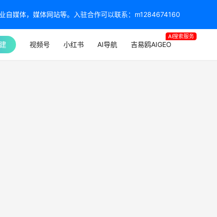
媒体，媒体网站等。入驻合作可以联系：m1284674160
AI搜索服务
建
视频号
小红书
AI导航
吉易鸥AIGEO