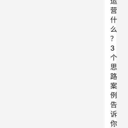
运
营
什
么
？
3
个
思
路
案
例
告
诉
你