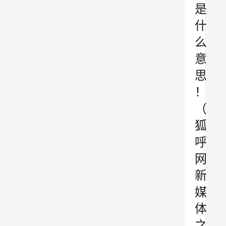
是
什
么
意
思
！
（
狐
呼
网
新
媒
体
之