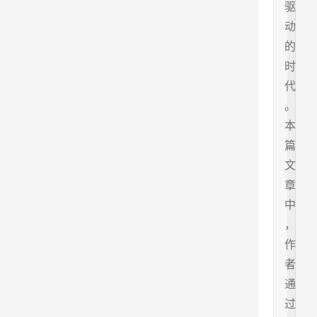
驱
动
的
时
代
。
本
篇
文
章
中
，
作
者
通
过