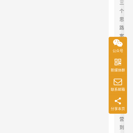
三
个
思
路
案
例
公众号
与
你
分
新媒体群
享
精
联系邮箱
细
化
分享本页
运
营
到