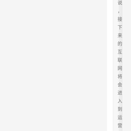
说
，
接
下
来
的
互
联
网
将
会
进
入
到
运
营