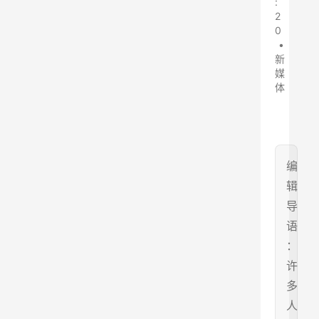
:
2
0
•
新
媒
体
编
辑
导
语
：
许
多
人