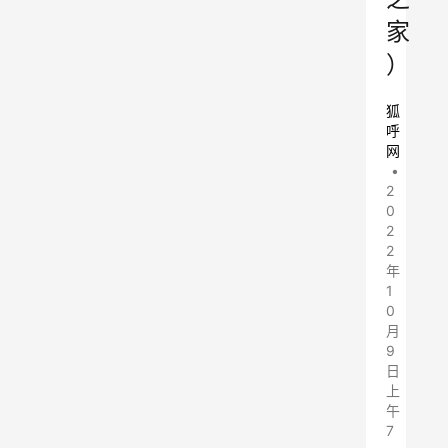
家
）
狐
呼
网
•
2
0
2
2
年
1
0
月
9
日
上
午
7