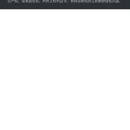
识产权，请来函告知，并附上权利证书，本网站审核后立即删除侵权内容。