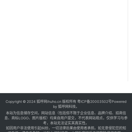
Copyright © 2024 狐呼网ihuho.cn 版权所有
粤ICP备20003502号
Powered
by 狐呼网科技。
本站为信息储存空间，网站信息（包括但不限于企业信息、品牌介绍、招商信
息、商标LOGO、图片版权）均来自用户提交，不代表网站观点，仅供学习与参
考，本站无法证实其真实性。
如因用户非法使用引起纠纷，一切法律后果由使用者承担。如无意侵犯您的知