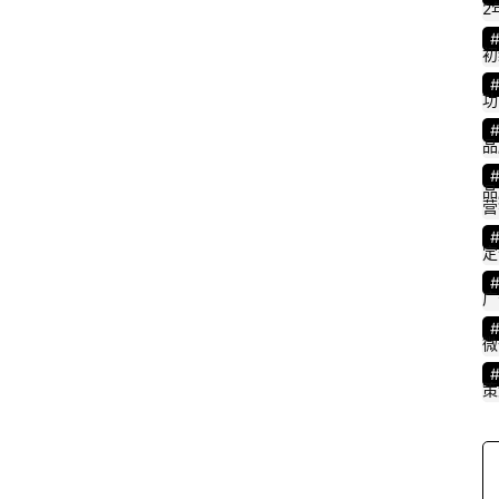
2
初
功
品
品
营
定
广
微
策