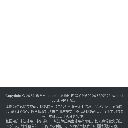
Copyright © 2024 狐呼网ihuho.cn 版权所有
粤ICP备20003502号
Powered
by 狐呼网科技。
本站为信息储存空间，网站信息（包括但不限于企业信息、品牌介绍、招商信
息、商标LOGO、图片版权）均来自用户提交，不代表网站观点，仅供学习与参
考，本站无法证实其真实性。
如因用户非法使用引起纠纷，一切法律后果由使用者承担。如无意侵犯您的知
识产权，请来函告知，并附上权利证书，本网站审核后立即删除侵权内容。