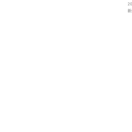
2
新
·
F
F