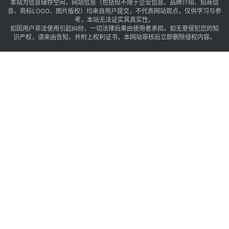
本站为信息储存空间，网站信息（包括但不限于企业信息、品牌介绍、招商信
息、商标LOGO、图片版权）均来自用户提交，不代表网站观点，仅供学习与参
考，本站无法证实其真实性。
如因用户非法使用引起纠纷，一切法律后果由使用者承担。如无意侵犯您的知
识产权，请来函告知，并附上权利证书，本网站审核后立即删除侵权内容。
2
0
%