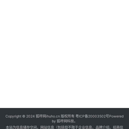
频
号
小
红
书
A
I
导
航
吉
易
鸥
A
Copyright © 2024 狐呼网ihuho.cn 版权所有
粤ICP备20003502号
Powered
I
by 狐呼网科技。
G
本站为信息储存空间，网站信息（包括但不限于企业信息、品牌介绍、招商信