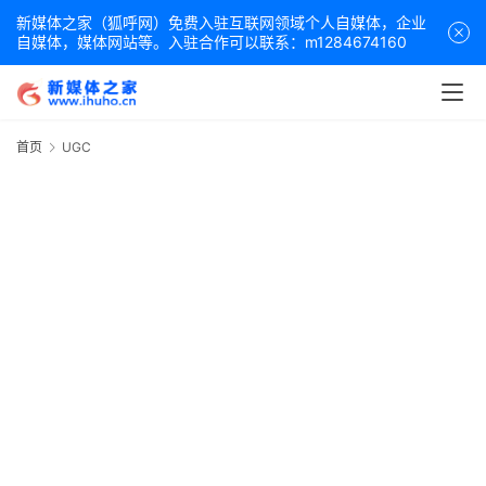
新媒体之家（狐呼网）免费入驻互联网领域个人自媒体，企业
自媒体，媒体网站等。入驻合作可以联系：m1284674160
首
页
首页
UGC
百
科
词
条
创
建
视