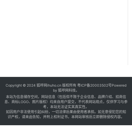
Copyright © 2024 狐呼网ihuho.cn 版权所有
粤ICP备20003502号
Powered
A
by 狐呼网科技。
p
本站为信息储存空间，网站信息（包括但不限于企业信息、品牌介绍、招商信
息、商标LOGO、图片版权）均来自用户提交，不代表网站观点，仅供学习与参
p
考，本站无法证实其真实性。
如因用户非法使用引起纠纷，一切法律后果由使用者承担。如无意侵犯您的知
识产权，请来函告知，并附上权利证书，本网站审核后立即删除侵权内容。