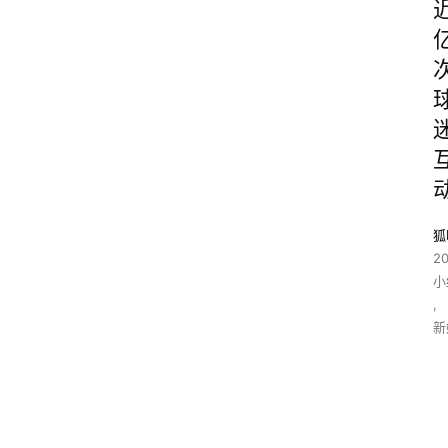
狐
2
小
,
新