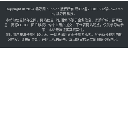
Copyright © 2024 狐呼网ihuho.cn 版权所有
粤ICP备20003502号
Powered
by 狐呼网科技。
本站为信息储存空间，网站信息（包括但不限于企业信息、品牌介绍、招商信
息、商标LOGO、图片版权）均来自用户提交，不代表网站观点，仅供学习与参
考，本站无法证实其真实性。
如因用户非法使用引起纠纷，一切法律后果由使用者承担。如无意侵犯您的知
识产权，请来函告知，并附上权利证书，本网站审核后立即删除侵权内容。