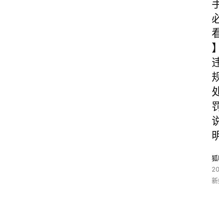
狐
2
新