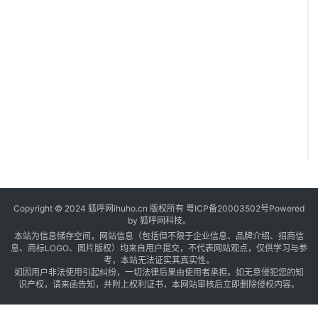
Copyright © 2024 狐呼网ihuho.cn 版权所有
粤ICP备20003502号
Powered
by 狐呼网科技。
本站为信息储存空间，网站信息（包括但不限于企业信息、品牌介绍、招商信
息、商标LOGO、图片版权）均来自用户提交，不代表网站观点，仅供学习与参
考，本站无法证实其真实性。
如因用户非法使用引起纠纷，一切法律后果由使用者承担。如无意侵犯您的知
识产权，请来函告知，并附上权利证书，本网站审核后立即删除侵权内容。