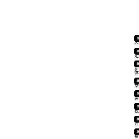
内
定
新
体
案
营
视
1
0
评
0
资