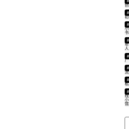
创
初
小
书
年
人
广
流
私
线
小
馆