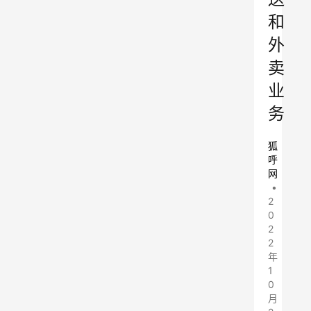
和
外
卖
业
务
狐
呼
网
•
2
0
2
2
年
1
0
月