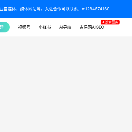
媒体，媒体网站等。入驻合作可以联系：m1284674160
AI搜索服务
建
视频号
小红书
AI导航
吉易鸥AIGEO