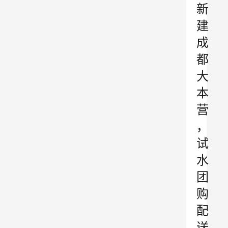
新
建
成
都
大
本
营
，
试
水
团
购
配
送