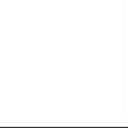
“
”
“