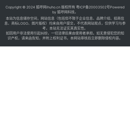
Copyright © 2024 狐呼网ihuho.cn 版权所有
粤ICP备20003502号
Powered
by 狐呼网科技。
本站为信息储存空间，网站信息（包括但不限于企业信息、品牌介绍、招商信
”
息、商标LOGO、图片版权）均来自用户提交，不代表网站观点，仅供学习与参
考，本站无法证实其真实性。
如因用户非法使用引起纠纷，一切法律后果由使用者承担。如无意侵犯您的知
识产权，请来函告知，并附上权利证书，本网站审核后立即删除侵权内容。