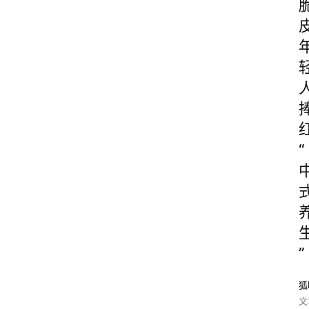
“
”
狐
文