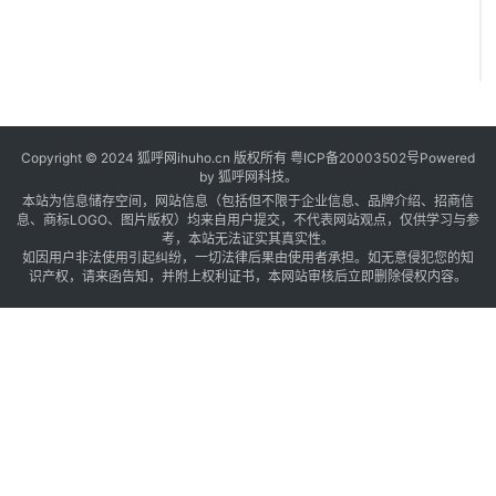
Copyright © 2024 狐呼网ihuho.cn 版权所有
粤ICP备20003502号
Powered
by 狐呼网科技。
本站为信息储存空间，网站信息（包括但不限于企业信息、品牌介绍、招商信
息、商标LOGO、图片版权）均来自用户提交，不代表网站观点，仅供学习与参
考，本站无法证实其真实性。
如因用户非法使用引起纠纷，一切法律后果由使用者承担。如无意侵犯您的知
识产权，请来函告知，并附上权利证书，本网站审核后立即删除侵权内容。