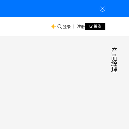
登录
注册
投稿
产
品
经
理
202
新
媒
微信
体
服务
“内网
号悄
KM上
议论
悄
叠服