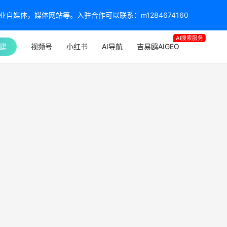
媒体，媒体网站等。入驻合作可以联系：m1284674160
AI搜索服务
建
视频号
小红书
AI导航
吉易鸥AIGEO