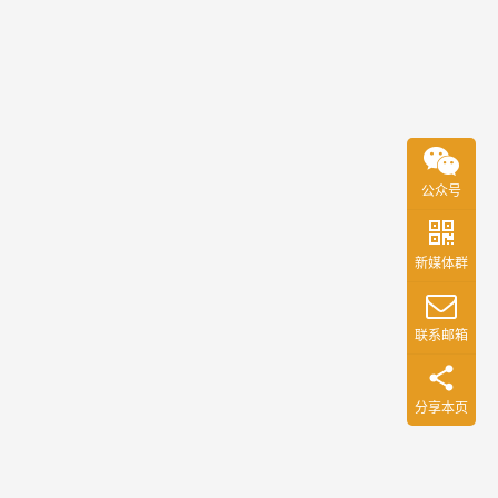
品经
0
需要
用户
理们
0
掌握
体验
对自
要素
的十
己
是
的…
大思
2000
维模
年3月
型之
公众号
Jess
用户
Jame
体验
s
新媒体群
要素
Garre
tt提
（新
联系邮箱
的一
媒体
个互
之家
联网
分享本页
狐呼
和软
网）
件产
品设