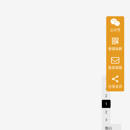
年的
等热
之
躲不
资深
狐呼
2022
播番
家）
掉” 
网
年11
律师
剧…
靠
句话
月2
B
脸，
每天
站
可能
“摆
公众号
日
网络
领1
是很
0
烂”
代号
狐呼
次，
多沉
0
律政
涨粉
网_新
多个
新媒体群
迷于
“俏
媒体
红包
100
短视
佳…
之家
可叠
万，
频吃
狐呼
2022
联系邮箱
让一
加使
侯翠
网
年11
播的
部分
用:点
1
月2
粉丝
翠凭
人先
此领
分享本页
/
日
们的
啥在
有一
红包
0
2
“心
B站
点灵
（今
0
1
声”。
火
感 在
晚20
2
吃播
B站，
点开
了？
最早
@侯
领）
（新
是在