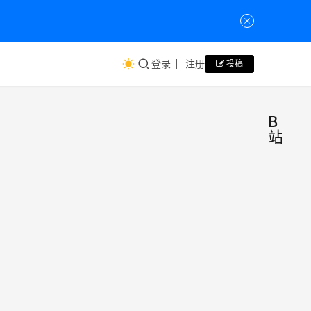
登录
注册
投稿
B
站
B
新
媒
站：
体
202
狐呼
年有
获悉
哔哩
近
哩（
310
狐呼
2025
称“B
万U
网
年4月