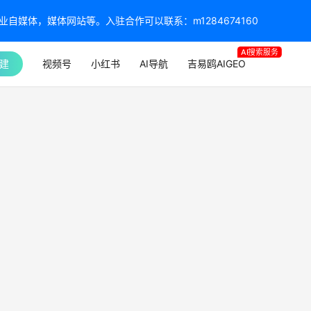
媒体，媒体网站等。入驻合作可以联系：m1284674160
AI搜索服务
建
视频号
小红书
AI导航
吉易鸥AIGEO